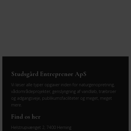
Kontakt os i dag
Studsgård Entreprenør ApS
Vi løser alle typer opgaver inden for naturgenopretning,
vådområdeprojekter, genslyngning af vandløb, træbroer
og adgangsveje, publikumsfaciliteter og meget, meget
mere.
Find os her
Helstrupvænget 2, 7400 Herning