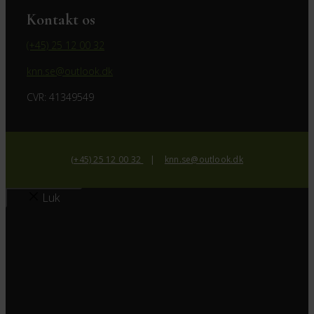
Kontakt os
(+45) 25 12 00 32
knn.se@outlook.dk
CVR: 41349549
(+45) 25 12 00 32
|
knn.se@outlook.dk
Luk