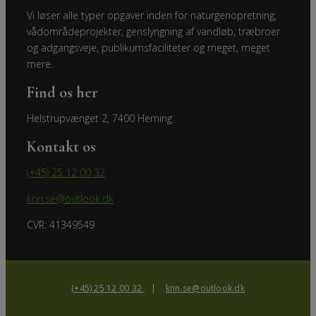
Vi løser alle typer opgaver inden for naturgenopretning,
vådområdeprojekter, genslyngning af vandløb, træbroer
og adgangsveje, publikumsfaciliteter og meget, meget
mere.
Find os her
Helstrupvænget 2, 7400 Herning
Kontakt os
(+45) 25 12 00 32
knn.se@outlook.dk
CVR: 41349549
(+45) 25 12 00 32
|
knn.se@outlook.dk