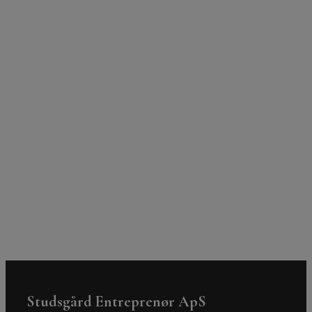
forbindelse med naturgenopretning, som eksempelvis
omlægning af krydsende trykledninger eller gamle
betonledninger.
Kontakt os i dag
Studsgård Entreprenør ApS