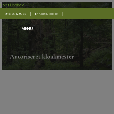
Hop til indhold
|
|
(+45) 25 12 00 32
knn.se@outlook.dk
MENU
Autoriseret kloakmester
Studsgård Entreprenør er autoriseret kloakmester, og
udfører alle typer af autorisationskrævende arbejde i